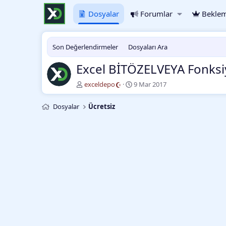
Dosyalar
Forumlar
Beklem
Son Değerlendirmeler
Dosyaları Ara
Excel BİTÖZELVEYA Fonks
Y
O
exceldepo
9 Mar 2017
a
l
z
u
Dosyalar
Ücretsiz
a
ş
r
t
u
r
m
a
t
a
r
i
h
i