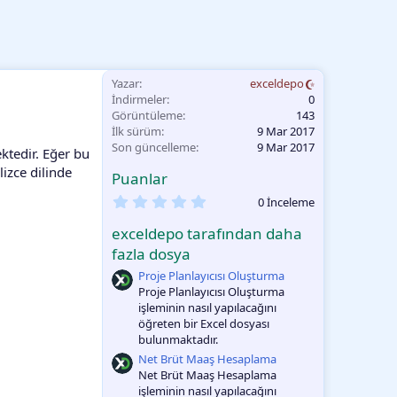
Yazar
exceldepo
İndirmeler
0
Görüntüleme
143
İlk sürüm
9 Mar 2017
Son güncelleme
9 Mar 2017
ektedir. Eğer bu
lizce dilinde
Puanlar
0
0 İnceleme
.
0
exceldepo tarafından daha
0
O
fazla dosya
y
Proje Planlayıcısı Oluşturma
l
a
Proje Planlayıcısı Oluşturma
m
işleminin nasıl yapılacağını
a
öğreten bir Excel dosyası
bulunmaktadır.
Net Brüt Maaş Hesaplama
Net Brüt Maaş Hesaplama
işleminin nasıl yapılacağını