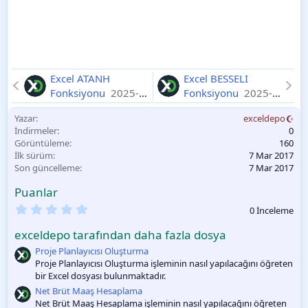
Excel ATANH
Excel BESSELI
Fonksiyonu
2025-
Fonksiyonu
2025-
11-10
11-10
Yazar
exceldepo
İndirmeler
0
Görüntüleme
160
İlk sürüm
7 Mar 2017
Son güncelleme
7 Mar 2017
Puanlar
0
0 İnceleme
.
0
exceldepo tarafından daha fazla dosya
0
O
Proje Planlayıcısı Oluşturma
y
Proje Planlayıcısı Oluşturma işleminin nasıl yapılacağını öğreten
l
bir Excel dosyası bulunmaktadır.
a
m
Net Brüt Maaş Hesaplama
a
Net Brüt Maaş Hesaplama işleminin nasıl yapılacağını öğreten