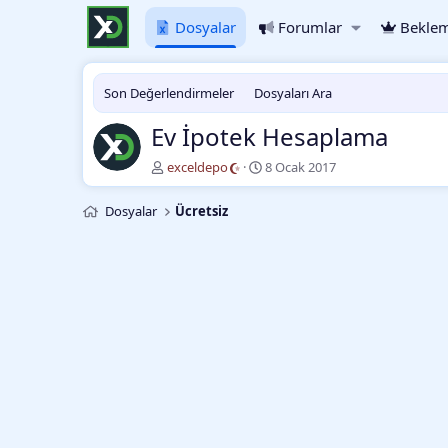
Dosyalar
Forumlar
Beklem
Son Değerlendirmeler
Dosyaları Ara
Ev İpotek Hesaplama
Y
O
exceldepo
8 Ocak 2017
a
l
z
u
Dosyalar
Ücretsiz
a
ş
r
t
u
r
m
a
t
a
r
i
h
i