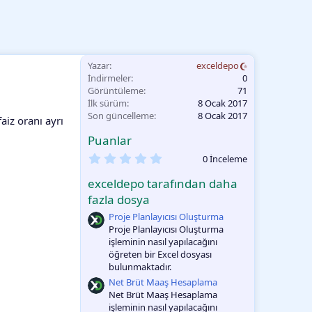
Yazar
exceldepo
İndirmeler
0
Görüntüleme
71
İlk sürüm
8 Ocak 2017
Son güncelleme
8 Ocak 2017
aiz oranı ayrı
Puanlar
0
0 İnceleme
.
0
exceldepo tarafından daha
0
O
fazla dosya
y
Proje Planlayıcısı Oluşturma
l
a
Proje Planlayıcısı Oluşturma
m
işleminin nasıl yapılacağını
a
öğreten bir Excel dosyası
bulunmaktadır.
Net Brüt Maaş Hesaplama
Net Brüt Maaş Hesaplama
işleminin nasıl yapılacağını