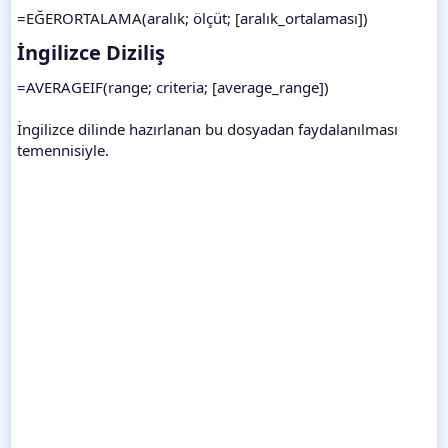
=EĞERORTALAMA(aralık; ölçüt; [aralık_ortalaması])
İngilizce Diziliş​
=AVERAGEIF(range; criteria; [average_range])
İngilizce dilinde hazırlanan bu dosyadan faydalanılması
temennisiyle.