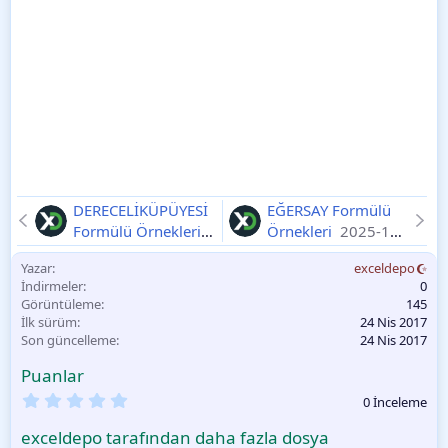
DERECELİKÜPÜYESİ
EĞERSAY Formülü
Formülü Örnekleri
Örnekleri
2025-11-
2025-11-11
11
Yazar
exceldepo
İndirmeler
0
Görüntüleme
145
İlk sürüm
24 Nis 2017
Son güncelleme
24 Nis 2017
Puanlar
0
0 İnceleme
.
0
exceldepo tarafından daha fazla dosya
0