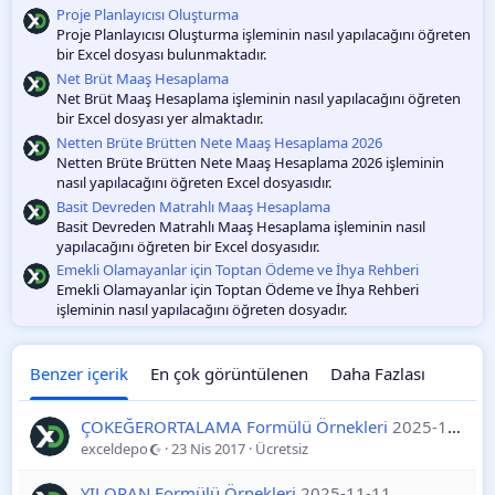
O
Proje Planlayıcısı Oluşturma
y
Proje Planlayıcısı Oluşturma işleminin nasıl yapılacağını öğreten
l
bir Excel dosyası bulunmaktadır.
a
m
Net Brüt Maaş Hesaplama
a
Net Brüt Maaş Hesaplama işleminin nasıl yapılacağını öğreten
bir Excel dosyası yer almaktadır.
Netten Brüte Brütten Nete Maaş Hesaplama 2026
Netten Brüte Brütten Nete Maaş Hesaplama 2026 işleminin
nasıl yapılacağını öğreten Excel dosyasıdır.
Basit Devreden Matrahlı Maaş Hesaplama
Basit Devreden Matrahlı Maaş Hesaplama işleminin nasıl
yapılacağını öğreten bir Excel dosyasıdır.
Emekli Olamayanlar için Toptan Ödeme ve İhya Rehberi
Emekli Olamayanlar için Toptan Ödeme ve İhya Rehberi
işleminin nasıl yapılacağını öğreten dosyadır.
Benzer içerik
En çok görüntülenen
Daha Fazlası
ÇOKEĞERORTALAMA Formülü Örnekleri
2025-11-11
exceldepo
23 Nis 2017
Ücretsiz
YILORAN Formülü Örnekleri
2025-11-11