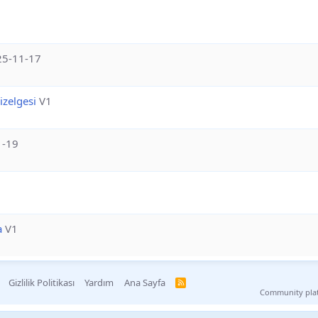
25-11-17
zelgesi
V1
1-19
a
V1
Gizlilik Politikası
Yardım
Ana Sayfa
R
S
Community pla
S