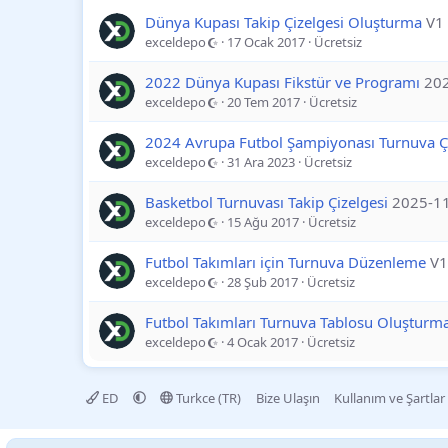
Dünya Kupası Takip Çizelgesi Oluşturma
V1
exceldepo
17 Ocak 2017
Ücretsiz
2022 Dünya Kupası Fikstür ve Programı
20
exceldepo
20 Tem 2017
Ücretsiz
2024 Avrupa Futbol Şampiyonası Turnuva Çi
exceldepo
31 Ara 2023
Ücretsiz
Basketbol Turnuvası Takip Çizelgesi
2025-1
exceldepo
15 Ağu 2017
Ücretsiz
Futbol Takımları için Turnuva Düzenleme
V1
exceldepo
28 Şub 2017
Ücretsiz
Futbol Takımları Turnuva Tablosu Oluşturm
exceldepo
4 Ocak 2017
Ücretsiz
ED
Turkce (TR)
Bize Ulaşın
Kullanım ve Şartlar