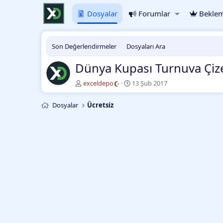
Dosyalar
Forumlar
Beklem
Son Değerlendirmeler
Dosyaları Ara
Dünya Kupası Turnuva Çiz
Y
O
exceldepo
13 Şub 2017
a
l
z
u
Dosyalar
Ücretsiz
a
ş
r
t
u
r
m
a
t
a
r
i
h
i