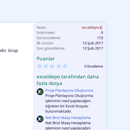
Yazar
exceldepo
İndirmeler
0
Görüntüleme
173
İlk sürüm
13 Şub 2017
Son güncelleme
13 Şub 2017
adır. Grup
Puanlar
0
0 İnceleme
.
0
exceldepo tarafından daha
0
O
fazla dosya
y
Proje Planlayıcısı Oluşturma
l
a
Proje Planlayıcısı Oluşturma
m
işleminin nasıl yapılacağını
a
öğreten bir Excel dosyası
bulunmaktadır.
Net Brüt Maaş Hesaplama
Net Brüt Maaş Hesaplama
işleminin nasıl yapılacağını