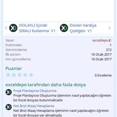
DOLAYLI İçinde
Dönen Vardiya
SIRALI Kullanma
V1
Çizelgesi
V1
Yazar
exceldepo
İndirmeler
1
Görüntüleme
212
İlk sürüm
16 Ocak 2017
Son güncelleme
16 Ocak 2017
Puanlar
0
0 İnceleme
.
0
exceldepo tarafından daha fazla dosya
0
O
Proje Planlayıcısı Oluşturma
y
Proje Planlayıcısı Oluşturma işleminin nasıl yapılacağını öğreten
l
bir Excel dosyası bulunmaktadır.
a
m
Net Brüt Maaş Hesaplama
a
Net Brüt Maaş Hesaplama işleminin nasıl yapılacağını öğreten
bir Excel dosyası yer almaktadır.