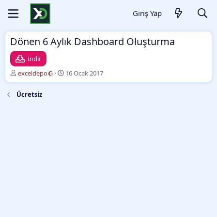
Giriş Yap
Dönen 6 Aylık Dashboard Oluşturma
İndir
Y
O
exceldepo
16 Ocak 2017
a
l
z
u
Ücretsiz
a
ş
r
t
u
r
m
a
t
a
r
i
h
i