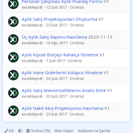
Personel Çalışması Aylık Puantaj Formu
V1
exceldepo
12 Şub 2017
Ücretsiz
Aylık Satış Projeksiyonları Oluşturma
V1
exceldepo
23 Şub 2017
Ücretsiz
Üç Aylık Satış Raporu Hazırlama
2025-11-15
exceldepo
18 Ağu 2017
Ücretsiz
Aylık Kişisel Bütçeyi Rahatça Yönetme
V1
exceldepo
7 Şub 2017
Ücretsiz
Aylık Hane Giderlerini Kolayca Yönetme
V1
exceldepo
23 Şub 2017
Ücretsiz
Aylık Satış Mevsimselliklerini Analiz Etme
V1
exceldepo
23 Şub 2017
Ücretsiz
Aylık Nakit Akış Projeksiyonu Hazırlama
V1
exceldepo
23 Şub 2017
Ücretsiz
ED
Turkce (TR)
Bize Ulaşın
Kullanım ve Şartlar