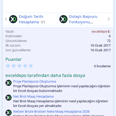
Doğum Tarihi
Dolaylı Başvuru
Hesaplama
V1
Fonksiyonu
Kullanma
V1
Yazar
exceldepo
İndirmeler
0
Görüntüleme
72
İlk sürüm
16 Ocak 2017
Son güncelleme
16 Ocak 2017
Puanlar
0
0 İnceleme
.
0
exceldepo tarafından daha fazla dosya
0
O
Proje Planlayıcısı Oluşturma
y
Proje Planlayıcısı Oluşturma işleminin nasıl yapılacağını öğreten
l
bir Excel dosyası bulunmaktadır.
a
m
Net Brüt Maaş Hesaplama
a
Net Brüt Maaş Hesaplama işleminin nasıl yapılacağını öğreten
bir Excel dosyası yer almaktadır.
Netten Brüte Brütten Nete Maaş Hesaplama 2026
Netten Brüte Brütten Nete Maaş Hesaplama 2026 işleminin