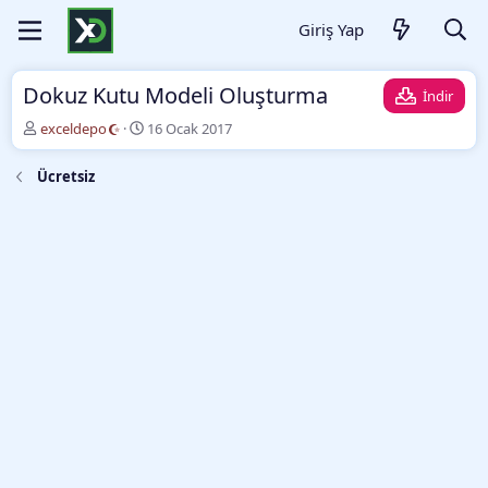
Giriş Yap
Dokuz Kutu Modeli Oluşturma
İndir
Y
O
exceldepo
16 Ocak 2017
a
l
z
u
Ücretsiz
a
ş
r
t
u
r
m
a
t
a
r
i
h
i