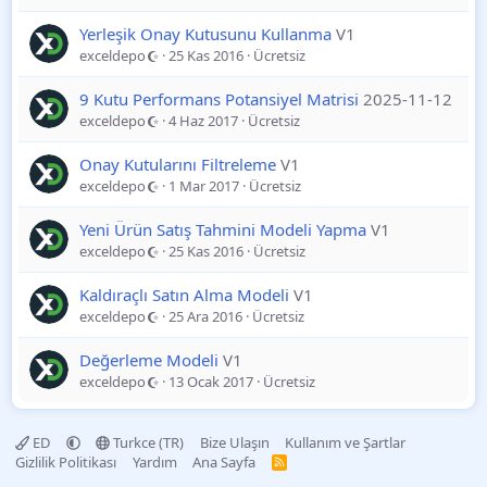
Yerleşik Onay Kutusunu Kullanma
V1
exceldepo
25 Kas 2016
Ücretsiz
9 Kutu Performans Potansiyel Matrisi
2025-11-12
exceldepo
4 Haz 2017
Ücretsiz
Onay Kutularını Filtreleme
V1
exceldepo
1 Mar 2017
Ücretsiz
Yeni Ürün Satış Tahmini Modeli Yapma
V1
exceldepo
25 Kas 2016
Ücretsiz
Kaldıraçlı Satın Alma Modeli
V1
exceldepo
25 Ara 2016
Ücretsiz
Değerleme Modeli
V1
exceldepo
13 Ocak 2017
Ücretsiz
ED
Turkce (TR)
Bize Ulaşın
Kullanım ve Şartlar
Gizlilik Politikası
Yardım
Ana Sayfa
R
S