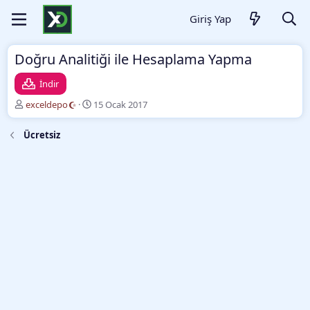
Giriş Yap
Doğru Analitiği ile Hesaplama Yapma
İndir
Y
O
exceldepo
15 Ocak 2017
a
l
z
u
Ücretsiz
a
ş
r
t
u
r
m
a
t
a
r
i
h
i