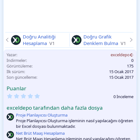
Doğru Analitiği
Doğru Grafik
Hesaplama
V1
Denklem Bulma
V1
Yazar
exceldepo
İndirmeler
0
Görüntüleme
175
İlk sürüm
15 Ocak 2017
Son güncelleme
15 Ocak 2017
Puanlar
0
0 İnceleme
.
0
exceldepo tarafından daha fazla dosya
0
O
Proje Planlayıcısı Oluşturma
y
Proje Planlayıcısı Oluşturma işleminin nasıl yapılacağını öğreten
l
bir Excel dosyası bulunmaktadır.
a
m
Net Brüt Maaş Hesaplama
a
Net Brüt Maaş Hesaplama işleminin nasıl yapılacağını öğreten