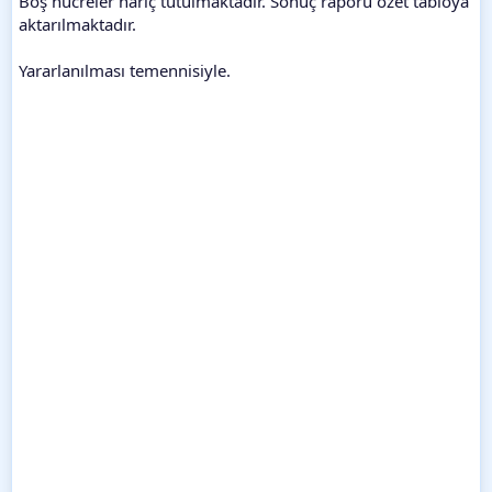
Boş hücreler hariç tutulmaktadır. Sonuç raporu özet tabloya
aktarılmaktadır.
Yararlanılması temennisiyle.