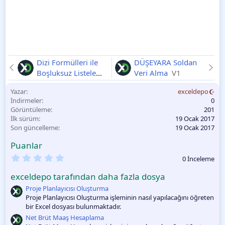
Dizi Formülleri ile
DÜŞEYARA Soldan
Boşluksuz Listeleme
Veri Alma
V1
V1
Yazar
exceldepo
İndirmeler
0
Görüntüleme
201
İlk sürüm
19 Ocak 2017
Son güncelleme
19 Ocak 2017
Puanlar
0
0 İnceleme
.
0
exceldepo tarafından daha fazla dosya
0
O
Proje Planlayıcısı Oluşturma
y
Proje Planlayıcısı Oluşturma işleminin nasıl yapılacağını öğreten
l
bir Excel dosyası bulunmaktadır.
a
m
Net Brüt Maaş Hesaplama
a