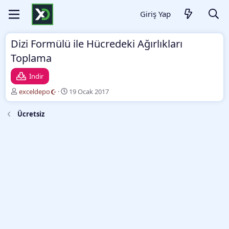
Giriş Yap
Dizi Formülü ile Hücredeki Ağırlıkları
Toplama
İndir
Y
O
exceldepo
19 Ocak 2017
a
l
z
u
Ücretsiz
a
ş
r
t
u
r
m
a
t
a
r
i
h
i