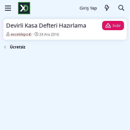
Giriş Yap
Devirli Kasa Defteri Hazırlama
İndir
Y
O
exceldepo
24 Ara 2016
a
l
z
u
Ücretsiz
a
ş
r
t
u
r
m
a
t
a
r
i
h
i