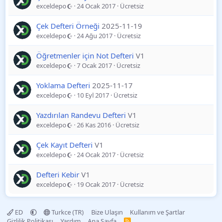
exceldepo
24 Ocak 2017
Ücretsiz
Çek Defteri Örneği
2025-11-19
exceldepo
24 Ağu 2017
Ücretsiz
Öğretmenler için Not Defteri
V1
exceldepo
7 Ocak 2017
Ücretsiz
Yoklama Defteri
2025-11-17
exceldepo
10 Eyl 2017
Ücretsiz
Yazdırılan Randevu Defteri
V1
exceldepo
26 Kas 2016
Ücretsiz
Çek Kayıt Defteri
V1
exceldepo
24 Ocak 2017
Ücretsiz
Defteri Kebir
V1
exceldepo
19 Ocak 2017
Ücretsiz
ED
Turkce (TR)
Bize Ulaşın
Kullanım ve Şartlar
Gizlilik Politikası
Yardım
Ana Sayfa
R