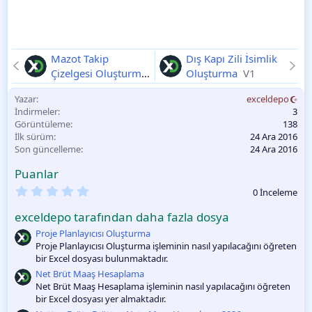
Mazot Takip
Dış Kapı Zili İsimlik
Çizelgesi Oluşturma
Oluşturma
V1
V1
Yazar
exceldepo
İndirmeler
3
Görüntüleme
138
İlk sürüm
24 Ara 2016
Son güncelleme
24 Ara 2016
Puanlar
0
0 İnceleme
.
0
exceldepo tarafından daha fazla dosya
0
O
Proje Planlayıcısı Oluşturma
y
Proje Planlayıcısı Oluşturma işleminin nasıl yapılacağını öğreten
l
bir Excel dosyası bulunmaktadır.
a
m
Net Brüt Maaş Hesaplama
a
Net Brüt Maaş Hesaplama işleminin nasıl yapılacağını öğreten
bir Excel dosyası yer almaktadır.