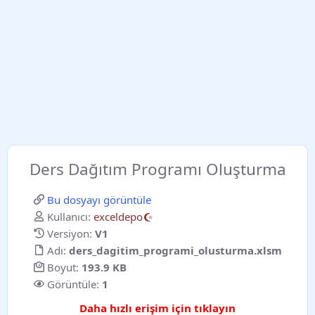
Ders Dağıtım Programı Oluşturma
Bu dosyayı görüntüle
Kullanıcı:
exceldepo
Versiyon:
V1
Adı:
ders_dagitim_programi_olusturma.xlsm
Boyut:
193.9 KB
Görüntüle:
1
Daha hızlı erişim için
tıklayın