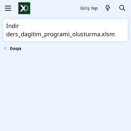
Giriş Yap
İndir
ders_dagitim_programi_olusturma.xlsm
Dosya