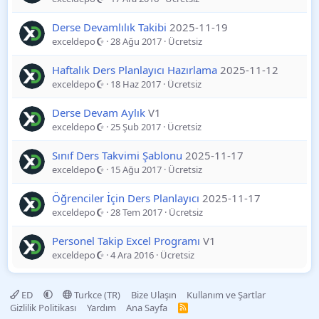
Derse Devamlılık Takibi
2025-11-19
exceldepo
28 Ağu 2017
Ücretsiz
Haftalık Ders Planlayıcı Hazırlama
2025-11-12
exceldepo
18 Haz 2017
Ücretsiz
Derse Devam Aylık
V1
exceldepo
25 Şub 2017
Ücretsiz
Sınıf Ders Takvimi Şablonu
2025-11-17
exceldepo
15 Ağu 2017
Ücretsiz
Öğrenciler İçin Ders Planlayıcı
2025-11-17
exceldepo
28 Tem 2017
Ücretsiz
Personel Takip Excel Programı
V1
exceldepo
4 Ara 2016
Ücretsiz
ED
Turkce (TR)
Bize Ulaşın
Kullanım ve Şartlar
Gizlilik Politikası
Yardım
Ana Sayfa
R
S