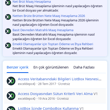
m
Net Brüt Maaş Hesaplama
a
Net Brüt Maaş Hesaplama işleminin nasıl yapılacağını öğreten
bir Excel dosyası yer almaktadır.
Netten Brüte Brütten Nete Maaş Hesaplama 2026
Netten Brüte Brütten Nete Maaş Hesaplama 2026 işleminin
nasıl yapılacağını öğreten Excel dosyasıdır.
Basit Devreden Matrahlı Maaş Hesaplama
Basit Devreden Matrahlı Maaş Hesaplama işleminin nasıl
yapılacağını öğreten bir Excel dosyasıdır.
Emekli Olamayanlar için Toptan Ödeme ve İhya Rehberi
Emekli Olamayanlar için Toptan Ödeme ve İhya Rehberi
işleminin nasıl yapılacağını öğreten dosyadır.
Benzer içerik
En çok görüntülenen
Daha Fazlası
Access Veritabanındaki Bilgileri ListBox Nesnesine Yükleme
exceldepo
28 Tem 2017
Ücretsiz
Access Dosyasından Sütun Kriterli Veri Alma
V1
exceldepo
19 Ara 2016
Ücretsiz
ListBox İçinde ComboBox Kullanma
V1