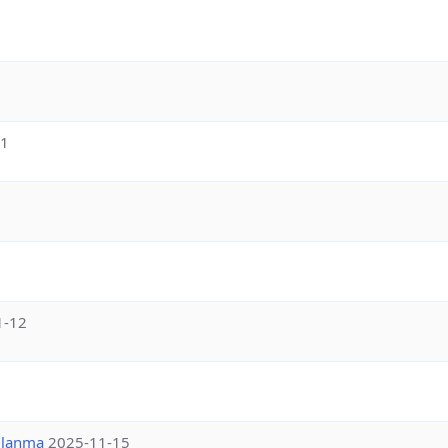
1
1-12
llanma
2025-11-15