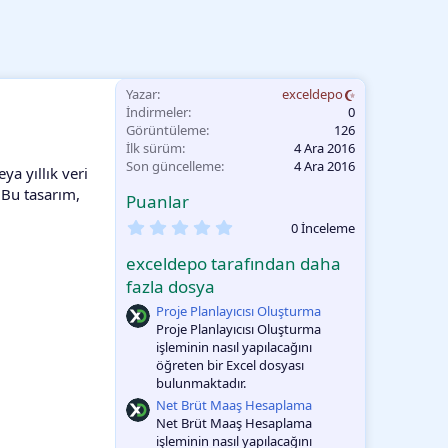
Yazar
exceldepo
İndirmeler
0
Görüntüleme
126
İlk sürüm
4 Ara 2016
Son güncelleme
4 Ara 2016
ya yıllık veri
 Bu tasarım,
Puanlar
0
0 İnceleme
.
0
exceldepo tarafından daha
0
O
fazla dosya
y
Proje Planlayıcısı Oluşturma
l
a
Proje Planlayıcısı Oluşturma
m
işleminin nasıl yapılacağını
a
öğreten bir Excel dosyası
bulunmaktadır.
Net Brüt Maaş Hesaplama
Net Brüt Maaş Hesaplama
işleminin nasıl yapılacağını