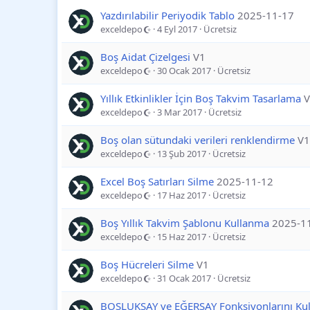
Yazdırılabilir Periyodik Tablo
2025-11-17
exceldepo
4 Eyl 2017
Ücretsiz
Boş Aidat Çizelgesi
V1
exceldepo
30 Ocak 2017
Ücretsiz
Yıllık Etkinlikler İçin Boş Takvim Tasarlama
V
exceldepo
3 Mar 2017
Ücretsiz
Boş olan sütundaki verileri renklendirme
V1
exceldepo
13 Şub 2017
Ücretsiz
Excel Boş Satırları Silme
2025-11-12
exceldepo
17 Haz 2017
Ücretsiz
Boş Yıllık Takvim Şablonu Kullanma
2025-1
exceldepo
15 Haz 2017
Ücretsiz
Boş Hücreleri Silme
V1
exceldepo
31 Ocak 2017
Ücretsiz
BOŞLUKSAY ve EĞERSAY Fonksiyonlarını Ku