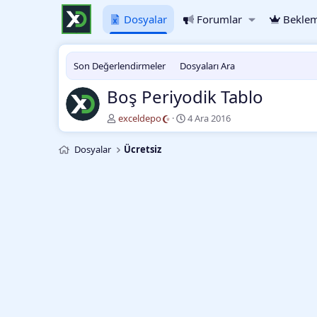
Dosyalar
Forumlar
Beklem
Son Değerlendirmeler
Dosyaları Ara
Boş Periyodik Tablo
Y
O
exceldepo
4 Ara 2016
a
l
z
u
Dosyalar
Ücretsiz
a
ş
r
t
u
r
m
a
t
a
r
i
h
i