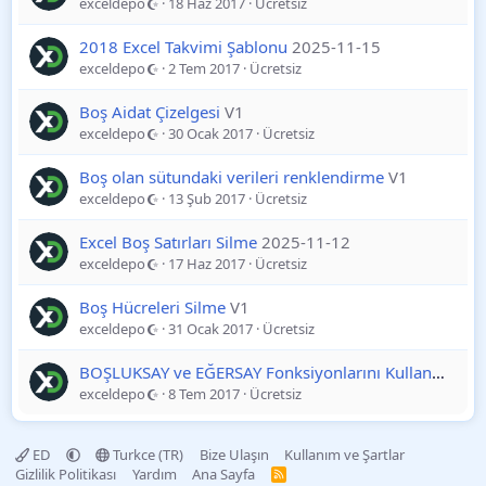
exceldepo
18 Haz 2017
Ücretsiz
2018 Excel Takvimi Şablonu
2025-11-15
exceldepo
2 Tem 2017
Ücretsiz
Boş Aidat Çizelgesi
V1
exceldepo
30 Ocak 2017
Ücretsiz
Boş olan sütundaki verileri renklendirme
V1
exceldepo
13 Şub 2017
Ücretsiz
Excel Boş Satırları Silme
2025-11-12
exceldepo
17 Haz 2017
Ücretsiz
Boş Hücreleri Silme
V1
exceldepo
31 Ocak 2017
Ücretsiz
BOŞLUKSAY ve EĞERSAY Fonksiyonlarını Kullanma
20
exceldepo
8 Tem 2017
Ücretsiz
ED
Turkce (TR)
Bize Ulaşın
Kullanım ve Şartlar
Gizlilik Politikası
Yardım
Ana Sayfa
R