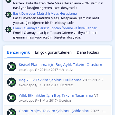
Netten Brüte Brütten Nete Maaş Hesaplama 2026 işleminin
nasıl yapılacağını öğreten Excel dosyasıdır.
Basit Devreden Matrahlı Maaş Hesaplama
Basit Devreden Matrahlı Maaş Hesaplama işleminin nasıl
yapılacağını öğreten bir Excel dosyasıdır.
Emekli Olamayanlar için Toptan Ödeme ve İhya Rehberi
Emekli Olamayanlar için Toptan Ödeme ve İhya Rehberi
işleminin nasıl yapılacağını öğreten dosyadır.
Benzer içerik
En çok görüntülenen
Daha Fazlası
Kişisel Planlama için Boş Aylık Takvim Oluşturma
2025
exceldepo
20 Haz 2017
Ücretsiz
Boş Yıllık Takvim Şablonu Kullanma
2025-11-12
exceldepo
15 Haz 2017
Ücretsiz
Yıllık Etkinlikler İçin Boş Takvim Tasarlama
V1
exceldepo
3 Mar 2017
Ücretsiz
Gantt Projesi Takvim Şablonu Şablonları
2025-11-12