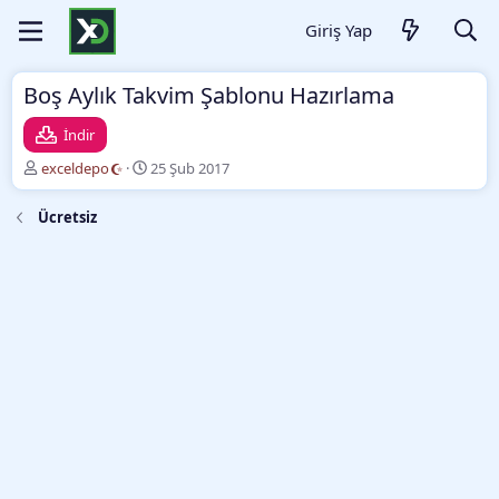
Giriş Yap
Boş Aylık Takvim Şablonu Hazırlama
İndir
Y
O
exceldepo
25 Şub 2017
a
l
z
u
Ücretsiz
a
ş
r
t
u
r
m
a
t
a
r
i
h
i