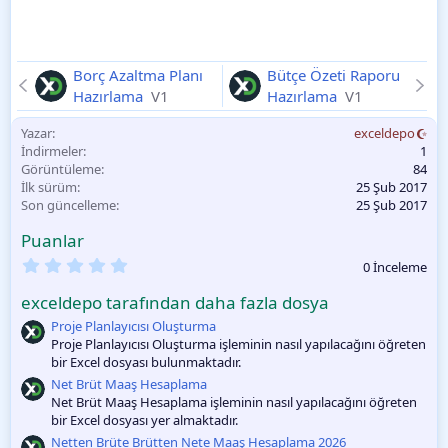
Borç Azaltma Planı
Bütçe Özeti Raporu
Hazırlama
V1
Hazırlama
V1
Yazar
exceldepo
İndirmeler
1
Görüntüleme
84
İlk sürüm
25 Şub 2017
Son güncelleme
25 Şub 2017
Puanlar
0
0 İnceleme
.
0
exceldepo tarafından daha fazla dosya
0
O
Proje Planlayıcısı Oluşturma
y
Proje Planlayıcısı Oluşturma işleminin nasıl yapılacağını öğreten
l
bir Excel dosyası bulunmaktadır.
a
m
Net Brüt Maaş Hesaplama
a
Net Brüt Maaş Hesaplama işleminin nasıl yapılacağını öğreten
bir Excel dosyası yer almaktadır.
Netten Brüte Brütten Nete Maaş Hesaplama 2026