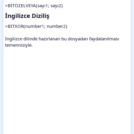
=BİTÖZELVEYA(sayı1; sayı2)
İngilizce Diziliş​
=BITXOR(number1; number2)
İngilizce dilinde hazırlanan bu dosyadan faydalanılması
temennisiyle.