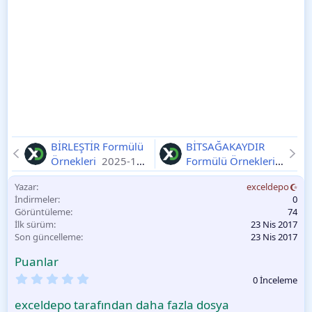
BİRLEŞTİR Formülü
BİTSAĞAKAYDIR
Örnekleri
2025-11-
Formülü Örnekleri
11
2025-11-11
Yazar
exceldepo
İndirmeler
0
Görüntüleme
74
İlk sürüm
23 Nis 2017
Son güncelleme
23 Nis 2017
Puanlar
0
0 İnceleme
.
0
exceldepo tarafından daha fazla dosya
0