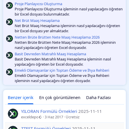
O
Proje Planlayıcısı Oluşturma
y
Proje Planlayıcısı Oluşturma işleminin nasıl yapılacağını öğreten
l
bir Excel dosyası bulunmaktadır.
a
m
Net Brüt Maaş Hesaplama
a
Net Brüt Maaş Hesaplama işleminin nasıl yapılacağını öğreten
bir Excel dosyası yer almaktadır.
Netten Brüte Brütten Nete Maaş Hesaplama 2026
Netten Brüte Brütten Nete Maaş Hesaplama 2026 işleminin
nasıl yapılacağını öğreten Excel dosyasıdır.
Basit Devreden Matrahlı Maaş Hesaplama
Basit Devreden Matrahlı Maaş Hesaplama işleminin nasıl
yapılacağını öğreten bir Excel dosyasıdır.
Emekli Olamayanlar için Toptan Ödeme ve İhya Rehberi
Emekli Olamayanlar için Toptan Ödeme ve İhya Rehberi
işleminin nasıl yapılacağını öğreten dosyadır.
Benzer içerik
En çok görüntülenen
Daha Fazlası
YILORAN Formülü Örnekleri
2025-11-11
exceldepo
3 Haz 2017
Ücretsiz
ZTEST Formülü Örnekleri
2025-11-11