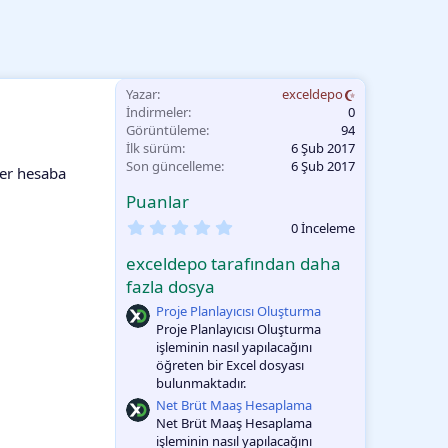
Yazar
exceldepo
İndirmeler
0
Görüntüleme
94
İlk sürüm
6 Şub 2017
Son güncelleme
6 Şub 2017
ler hesaba
Puanlar
0
0 İnceleme
.
0
exceldepo tarafından daha
0
O
fazla dosya
y
Proje Planlayıcısı Oluşturma
l
a
Proje Planlayıcısı Oluşturma
m
işleminin nasıl yapılacağını
a
öğreten bir Excel dosyası
bulunmaktadır.
Net Brüt Maaş Hesaplama
Net Brüt Maaş Hesaplama
işleminin nasıl yapılacağını