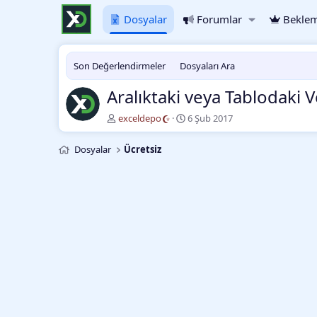
Dosyalar
Forumlar
Beklem
Son Değerlendirmeler
Dosyaları Ara
Aralıktaki veya Tablodaki V
Y
O
exceldepo
6 Şub 2017
a
l
z
u
Dosyalar
Ücretsiz
a
ş
r
t
u
r
m
a
t
a
r
i
h
i