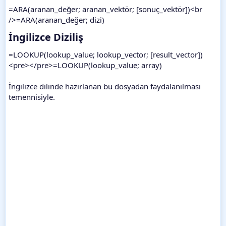
=ARA(aranan_değer; aranan_vektör; [sonuç_vektör])<br
/>=ARA(aranan_değer; dizi)
İngilizce Diziliş​
=LOOKUP(lookup_value; lookup_vector; [result_vector])
<pre></pre>=LOOKUP(lookup_value; array)
İngilizce dilinde hazırlanan bu dosyadan faydalanılması
temennisiyle.