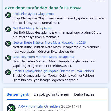
.
0
exceldepo tarafından daha fazla dosya
0
O
Proje Planlayıcısı Oluşturma
y
Proje Planlayıcısı Oluşturma işleminin nasıl yapılacağını öğreten
l
bir Excel dosyası bulunmaktadır.
a
m
Net Brüt Maaş Hesaplama
a
Net Brüt Maaş Hesaplama işleminin nasıl yapılacağını öğreten
bir Excel dosyası yer almaktadır.
Netten Brüte Brütten Nete Maaş Hesaplama 2026
Netten Brüte Brütten Nete Maaş Hesaplama 2026 işleminin
nasıl yapılacağını öğreten Excel dosyasıdır.
Basit Devreden Matrahlı Maaş Hesaplama
Basit Devreden Matrahlı Maaş Hesaplama işleminin nasıl
yapılacağını öğreten bir Excel dosyasıdır.
Emekli Olamayanlar için Toptan Ödeme ve İhya Rehberi
Emekli Olamayanlar için Toptan Ödeme ve İhya Rehberi
işleminin nasıl yapılacağını öğreten dosyadır.
Benzer içerik
En çok görüntülenen
Daha Fazlası
ARAP Formülü Örnekleri
2025-11-11