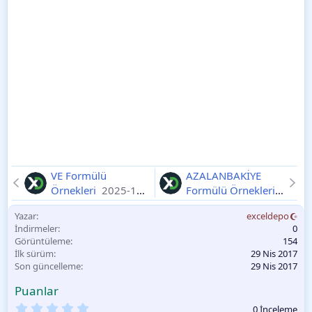
VE Formülü
AZALANBAKİYE
Örnekleri
2025-11-
Formülü Örnekleri
11
2025-11-11
Yazar
exceldepo
İndirmeler
0
Görüntüleme
154
İlk sürüm
29 Nis 2017
Son güncelleme
29 Nis 2017
Puanlar
0
0 İnceleme