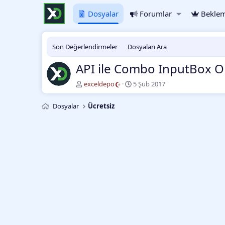
Dosyalar
Forumlar
Beklem
Son Değerlendirmeler
Dosyaları Ara
API ile Combo InputBox 
Y
O
exceldepo
5 Şub 2017
a
l
z
u
Dosyalar
Ücretsiz
a
ş
r
t
u
r
m
a
t
a
r
i
h
i