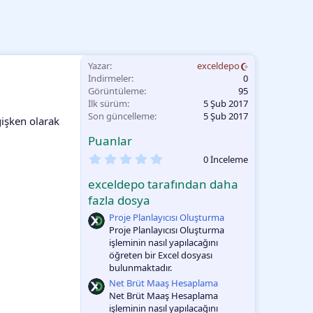
Yazar
exceldepo
İndirmeler
0
Görüntüleme
95
İlk sürüm
5 Şub 2017
Son güncelleme
5 Şub 2017
ğişken olarak
Puanlar
0
0 İnceleme
.
0
exceldepo tarafından daha
0
O
fazla dosya
y
Proje Planlayıcısı Oluşturma
l
a
Proje Planlayıcısı Oluşturma
m
işleminin nasıl yapılacağını
a
öğreten bir Excel dosyası
bulunmaktadır.
Net Brüt Maaş Hesaplama
Net Brüt Maaş Hesaplama
işleminin nasıl yapılacağını